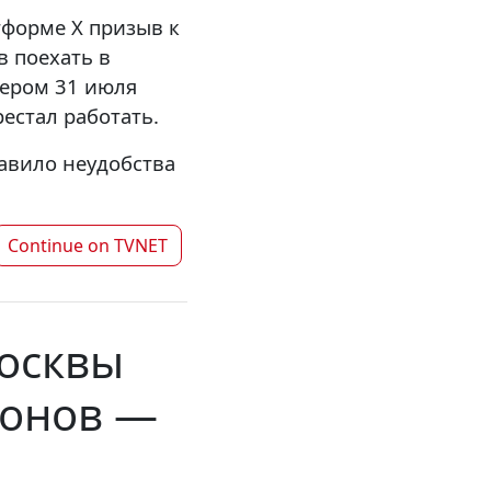
тформе X призыв к
в поехать в
чером 31 июля
естал работать.
тавило неудобства
Continue on
TVNET
осквы
ронов —