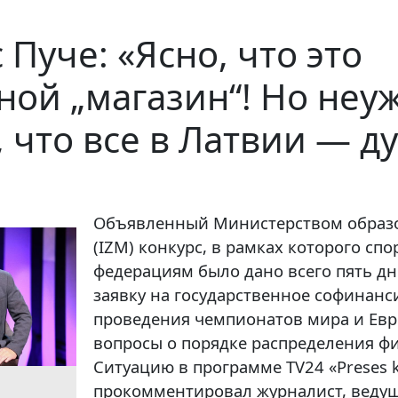
Пуче: «Ясно, что это
ной „магазин“! Но неу
 что все в Латвии — д
Объявленный Министерством образо
(IZM) конкурс, в рамках которого сп
федерациям было дано всего пять дн
заявку на государственное софинан
проведения чемпионатов мира и Евр
вопросы о порядке распределения ф
Ситуацию в программе TV24 «Preses k
прокомментировал журналист, веду