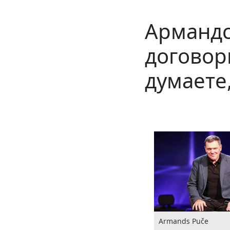
Армандс 
договор
думаете,
Armands Puče