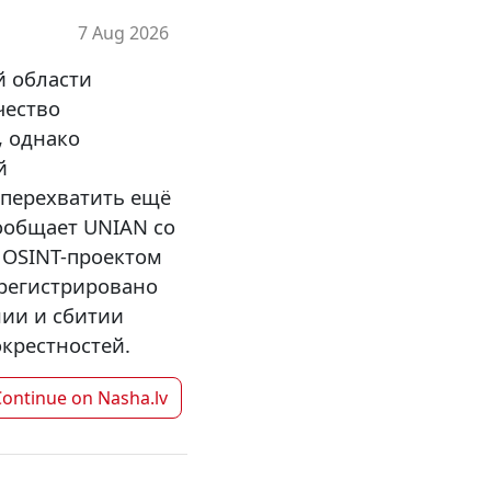
7 Aug 2026
й области
чество
, однако
й
перехватить ещё
сообщает UNIAN со
 OSINT-проектом
арегистрировано
ии и сбитии
крестностей.
Continue on
Nasha.lv