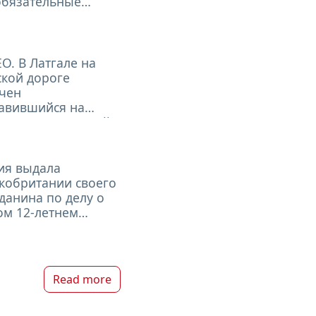
обязательные
ссионные платы
О. В Латгале на
ской дороге
чен
авившийся на
улку экзотический
н
ия выдала
кобритании своего
данина по делу о
ом 12-летнем
чике
Read more