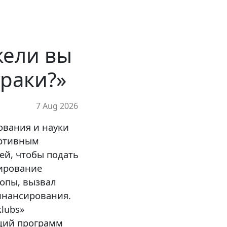
жели вы
ураки?»
7 Aug 2026
вания и науки
ортивным
ей, чтобы подать
сирование
опы, вызвал
инансирования.
lubs»
щий программ