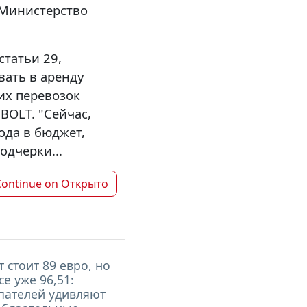
 Министерство
статьи 29,
ать в аренду
их перевозок
BOLT. "Сейчас,
ода в бюджет,
одчерки...
Continue on
Открыто
т стоит 89 евро, но
се уже 96,51:
пателей удивляют