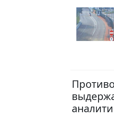
Противо
выдержа
аналити