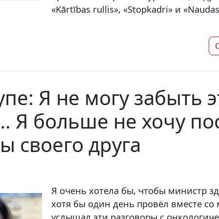
«Kārtības rullis», «Stopkadri» и «Naud
пе: Я не могу забыть э
… Я больше не хочу п
ы своего друга
Я очень хотела бы, чтобы министр з
хотя бы один день провёл вместе со
услышал эти разговоры с онкологич