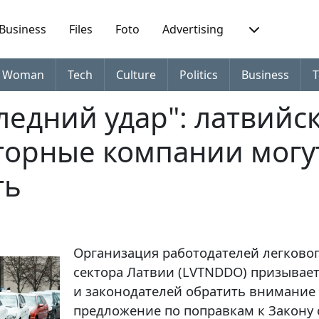
Business
Files
Foto
Advertising
Woman
Tech
Culture
Politics
Business
T
ледний удар": латвийс
торные компании могу
ть
Организация работодателей легково
сектора Латвии (LVTNDDO) призывае
и законодателей обратить внимание 
предложение по поправкам к Закону 