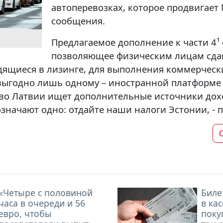
автоперевозках, которое продвигает
сообщения.
Предлагаемое дополнение к части 4¹ 
позволяющее физическим лицам сдав
дящиеся в лизинге, для выполнения коммерческ
выгодно лишь одному – иностранной платформе 
тво Латвии ищет дополнительные источники дох
значают одно: отдайте наши налоги Эстонии, - п
«Четыре с половиной
Биле
часа в очереди и 56
в кас
евро, чтобы
поку