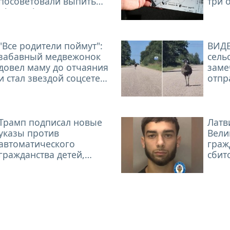
посоветовали выпить
три 
“Ibumetin”». Опыт Яниса
коми
может заставить
дважды подумать,
прежде чем обращаться
"Все родители поймут":
ВИДЕ
за помощью
забавный медвежонок
сель
довел маму до отчаяния
заме
и стал звездой соцсетей.
отпр
ВИДЕО
прог
бегу
Трамп подписал новые
Латв
указы против
Вели
автоматического
граж
гражданства детей,
сбит
рожденных в США
маль