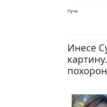
Пуче.
Инесе Су
картину
похорон