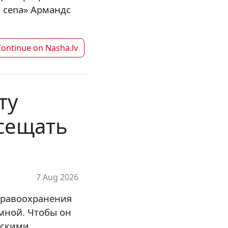
as cena» Армандс
Continue on
Nasha.lv
ту
осещать
7 Aug 2026
дравоохранения
 мной. Чтобы он
ескими