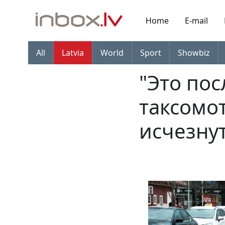
Home
E-mail
All
Latvia
World
Sport
Showbiz
"Это пос
таксомо
исчезну