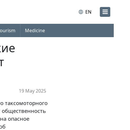
EN
ourism
Medicine
кие
т
19 May 2025
го таксомоторного
т общественность
на опасное
об