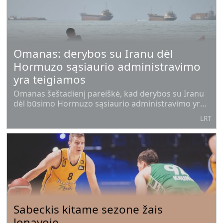
Omanas: derybos su Iranu dėl
Hormuzo sąsiaurio administravimo
yra teigiamos
Omanas šeštadienį pareiškė, kad derybos su Iranu
dėl būsimo Hormuzo sąsiaurio administravimo yra
„teigiamos ir konstruktyvios“, tačiau įspėjo dėl
LRT
pasikartojančių išpuolių prieš laivus, Teheranui
tęsiant šio itin svarbaus vandens kelio blokadą.
Sabeckis kitame sezone žais
Jonavoje