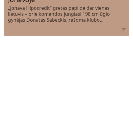
„Jonava Hipocredit“ gretas papildė dar vienas
lietuvis – prie komandos jungiasi 198 cm ūgio
gynėjas Donatas Sabeckis, rašoma klubo
pranešime.
LRT
Suklydus vienam – pasekmes jaučia
daugelis: „Via Lietuva“ primena, ką
būtina žinoti važiuojant
remontuojamais kelių ruožais
AINA