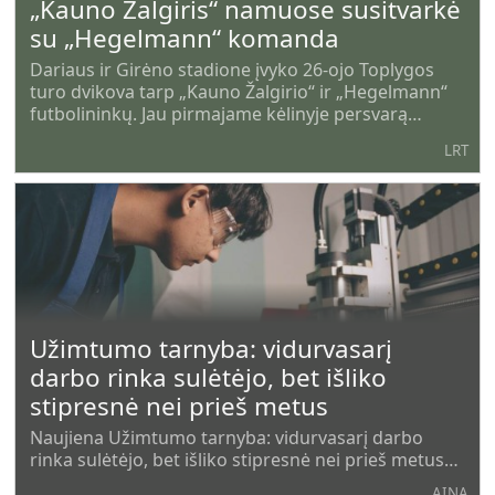
„Kauno Žalgiris“ namuose susitvarkė
su „Hegelmann“ komanda
Dariaus ir Girėno stadione įvyko 26-ojo Toplygos
turo dvikova tarp „Kauno Žalgirio“ ir „Hegelmann“
futbolininkų. Jau pirmajame kėlinyje persvarą
susikūrę kauniečiai šventė pergalę rezultatu 2:0
LRT
(2:0), rašoma toplyga.lt pranešime.
Užimtumo tarnyba: vidurvasarį
darbo rinka sulėtėjo, bet išliko
stipresnė nei prieš metus
Naujiena Užimtumo tarnyba: vidurvasarį darbo
rinka sulėtėjo, bet išliko stipresnė nei prieš metus
pirma pasirode AINA - Aukštaitijos internetinė
AINA