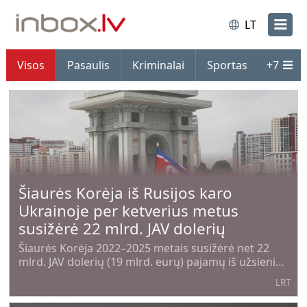
LT
Visos
Pasaulis
Kriminalai
Sportas
+
7
Šiaurės Korėja iš Rusijos karo
Ukrainoje per ketverius metus
susižėrė 22 mlrd. JAV dolerių
Šiaurės Korėja 2022–2025 metais susižėrė net 22
mlrd. JAV dolerių (19 mlrd. eurų) pajamų iš užsienio,
kurias daugiausia gavo tiekdama Rusijai artilerijos
LRT
šaudmenis, siųsdama karius bei kitą karinę paramą
Maskvos karui Ukrainoje,