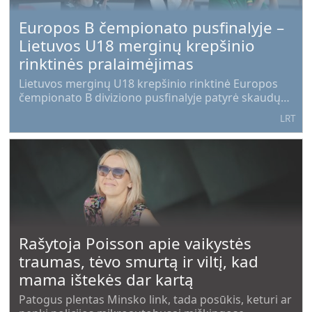
Europos B čempionato pusfinalyje –
Lietuvos U18 merginų krepšinio
rinktinės pralaimėjimas
Lietuvos merginų U18 krepšinio rinktinė Europos
čempionato B diviziono pusfinalyje patyrė skaudų
pralaimėjimą.
LRT
Rašytoja Poisson apie vaikystės
traumas, tėvo smurtą ir viltį, kad
mama ištekės dar kartą
Patogus plentas Minsko link, tada posūkis, keturi ar