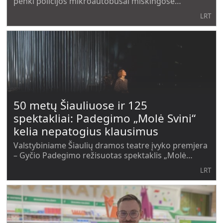
penki policijos mikroautobusai miškingose
pakelėse – ir mes jau Pagudėje, kitaip tariant,
LRT
nelabai draugiškos valstybės pašonėje. Tribilų
kaime, akmenimi grįstos Pilsudskio erą
50 metų Šiauliuose ir 125
spektakliai: Padegimo „Molė Svini“
kelia nepatogius klausimus
Valstybiniame Šiaulių dramos teatre įvyko premjera
– Gyčio Padegimo režisuotas spektaklis „Molė
Svini“. Tai dviejų dalių drama apie žmogaus vidinį
LRT
pasaulį.