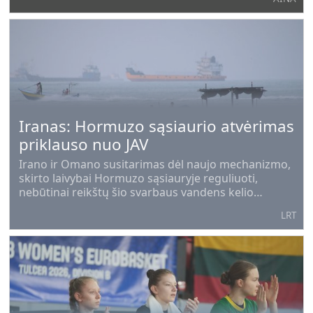
naujienų agentūra.
Iranas: Hormuzo sąsiaurio atvėrimas
priklauso nuo JAV
Irano ir Omano susitarimas dėl naujo mechanizmo,
skirto laivybai Hormuzo sąsiauryje reguliuoti,
nebūtinai reikštų šio svarbaus vandens kelio
atidarymą, šeštadienį pareiškė Teheranas.
LRT