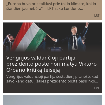
„Europa buvo prisitaikiusi prie tokio klimato, kokio
šiandien jau nebėra“, – LRT sako Londono
imperatoriškojo koledžo klimato mokslų profesorė
LRT
Friederike Otto. Pasak jos, vienas svarbiausių
pokyčių, padėsiančių miestams atlaikyti
Vengrijos valdančioji partija
prezidento poste nori matyti Viktoro
Orbano kritiką teisėją
Vengrijos valdančioji partija šeštadienį pranešė, kad
savo kandidatu į šalies prezidento postą pasirinko
buvusį Aukščiausiojo Teismo teisėją, kurį atleido
LRT
buvęs ministras pirmininkas Viktoras Orbanas.