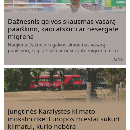
Dažnesnis galvos skausmas vasarą –
paaiškino, kaip atskirti ar nesergate
migrena
Naujiena Dažnesnis galvos skausmas vasarą –
paaiškino, kaip atskirti ar nesergate migrena pirma
pasirode AINA - Aukštaitijos internetinė naujienų
AINA
agentūra.
Jungtinės Karalystės klimato
mokslininkė: Europos miestai sukurti
klimatui, kurio nebėra