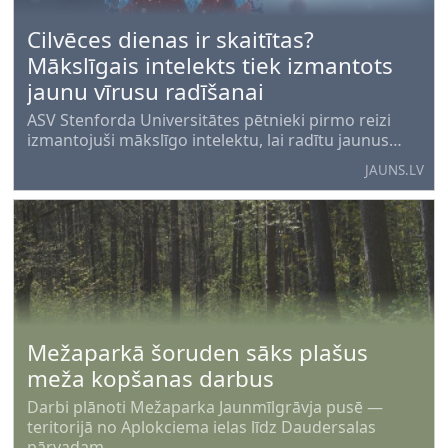
Cilvēces dienas ir skaitītas?
Mākslīgais intelekts tiek izmantots
jaunu vīrusu radīšanai
ASV Stenforda Universitātes pētnieki pirmo reizi
izmantojuši mākslīgo intelektu, lai radītu jaunus
vīrusus. Zinātnieki šo sasniegumu dēvē par
JAUNS.LV
nozīmīgu pagrieziena punktu, kas nākotnē varētu
palīdzēt izstrādāt jaunas ārstēšanas
Mežaparkā šoruden sāks plašus
meža kopšanas darbus
Darbi plānoti Mežaparka Jaunmīlgrāvja pusē —
teritorijā no Aplokciema ielas līdz Daudersalas
pārvadam.