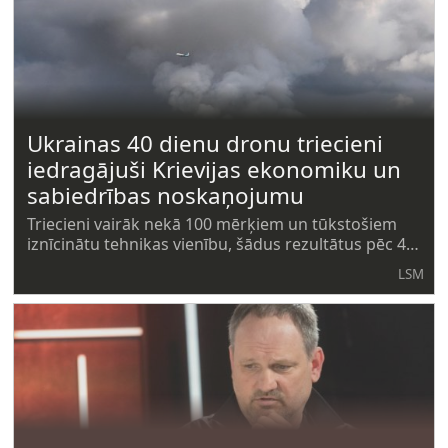
Ukrainas 40 dienu dronu triecieni
iedragājuši Krievijas ekonomiku un
sabiedrības noskaņojumu
Triecieni vairāk nekā 100 mērķiem un tūkstošiem
iznīcinātu tehnikas vienību, šādus rezultātus pēc 40
dienu Krievijas ietekmes operācijas izceļ Ukrainas
LSM
Drošības dienests. Ukrainas amatpersonas uzsver,
ka operācija ietekmēja