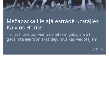
Mežaparka Lielajā estrādē uzstājies
Kalvins Heriss
Heriss kļuvis par vienu no ietekmīgākajiem 21.
gadsimta elektroniskās deju mūzikas veidotājiem.
LASI.LV
Svarīga informācija SIA "Talsu
namsaimnieks" klientiem par
norēķiniem augustā