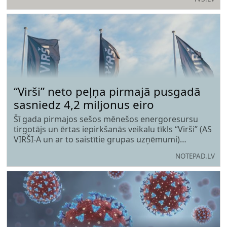
medicīniskās palīdzības dienesta brigādi nogādāts
ārstniecības iestādē.
“Virši” neto peļņa pirmajā pusgadā
sasniedz 4,2 miljonus eiro
Šī gada pirmajos sešos mēnešos energoresursu
tirgotājs un ērtas iepirkšanās veikalu tīkls “Virši” (AS
VIRŠI-A un ar to saistītie grupas uzņēmumi)
sasniedzis 4,2 miljonu eiro peļņu, savukārt
NOTEPAD.LV
uzņēmuma nerevidētais apgrozījums