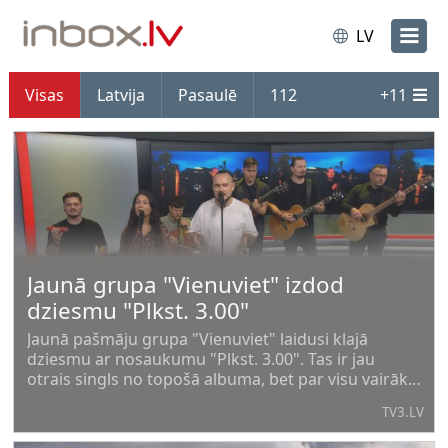
LV
Visas
Latvija
Pasaulē
112
+
11
Jaunā grupa "Vienuviet" izdod
dziesmu "Plkst. 3.00"
Jaunā pašmāju grupa "Vienuviet" laidusi klajā
dziesmu ar nosaukumu "Plkst. 3.00". Tas ir jau
otrais singls no topošā albuma, bet par visu vairāk
"900 sekundēs" stāsta viņi paši – grupa "Vienuviet"
TV3.LV
– Oskars Deigelis, Kitija Deigele un Andris Strods.