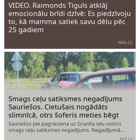
VIDEO. Raimonds Tiguls atklāj
emocionālu brīdi dzīvē: Es piedzīvoju
to, kā mamma satiek savu dēlu pēc
25 gadiem
NRA.LV
Smags ceļu satiksmes negadījums
Sauriešos. Cietušais nogādāts
slimnīcā, otrs šoferis meties bēgt
Sauriešos pie pagrieziena uz Granīta ielu noticis
smags ceļu satiksmes negadījums. Negadījumā
cietis viens cilvēks, kurš ar Neatliekamās
TV3.LV