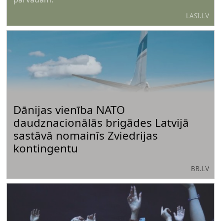
LASI.LV
Dānijas vienība NATO
daudznacionālās brigādes Latvijā
sastāvā nomainīs Zviedrijas
kontingentu
BB.LV