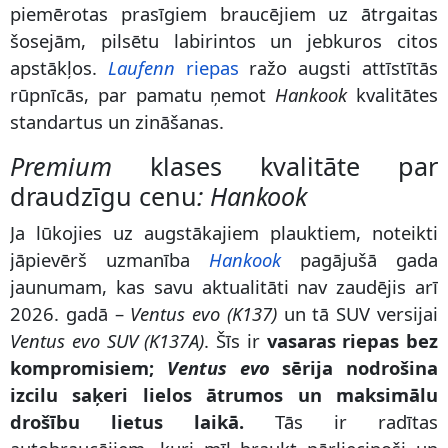
piemērotas prasīgiem braucējiem uz ātrgaitas
šosejām, pilsētu labirintos un jebkuros citos
apstākļos.
Laufenn
riepas
ražo augsti attīstītās
rūpnīcās, par pamatu ņemot
Hankook
kvalitātes
standartus un zināšanas.
Premium
klases kvalitāte par
draudzīgu cenu
:
Hankook
Ja lūkojies uz augstākajiem plauktiem, noteikti
jāpievērš uzmanība
Hankook
pagājušā gada
jaunumam, kas savu aktualitāti nav zaudējis arī
2026. gadā –
Ventus evo (K137)
un tā SUV versijai
Ventus evo SUV (K137A)
. Šīs ir
vasaras riepas bez
kompromisiem;
Ventus evo
sērija nodrošina
izcilu saķeri lielos ātrumos un maksimālu
drošību lietus laikā.
Tās ir radītas