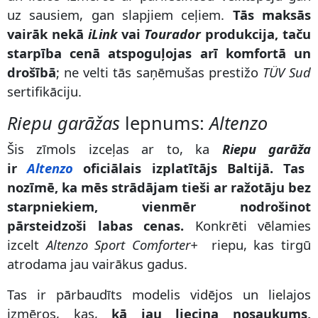
uz sausiem, gan slapjiem ceļiem.
Tās maksās
vairāk nekā
iLink
vai
Tourador
produkcija, taču
starpība cenā atspoguļojas arī komfortā un
drošībā
; ne velti tās saņēmušas prestižo
TÜV Sud
sertifikāciju.
Riepu garāžas
lepnums:
Altenzo
Šis zīmols izceļas ar to, ka
Riepu garāža
ir
Altenzo
oficiālais izplatītājs Baltijā. Tas
nozīmē, ka mēs strādājam tieši ar ražotāju bez
starpniekiem, vienmēr nodrošinot
pārsteidzoši labas cenas.
Konkrēti vēlamies
izcelt
Altenzo Sport Comforter+
riepu, kas tirgū
atrodama jau vairākus gadus.
Tas ir pārbaudīts modelis vidējos un lielajos
izmēros, kas,
kā jau liecina nosaukums,