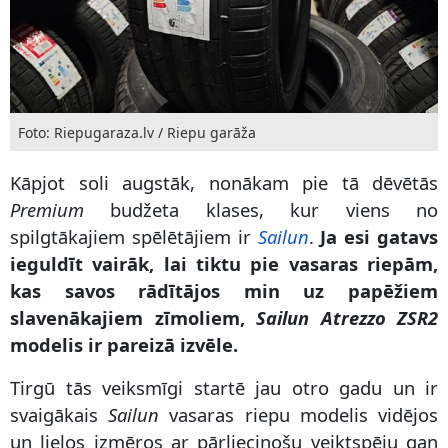
Foto: Riepugaraza.lv / Riepu garāža
Kāpjot soli augstāk, nonākam pie tā dēvētās
Premium
budžeta klases, kur viens no
spilgtākajiem spēlētājiem ir
Sailun
.
Ja esi gatavs
ieguldīt vairāk, lai tiktu pie vasaras riepām,
kas savos rādītājos min uz papēžiem
slavenākajiem zīmoliem,
Sailun Atrezzo ZSR2
modelis ir pareizā izvēle.
Tirgū tās veiksmīgi startē jau otro gadu un ir
svaigākais
Sailun
vasaras riepu modelis vidējos
un lielos izmēros ar pārliecinošu veiktspēju gan