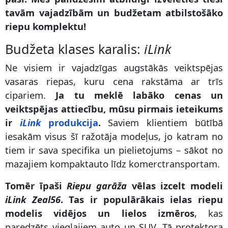
tavām vajadzībām un budžetam atbilstošāko
riepu komplektu!
Budžeta klases karalis:
iLink
Ne visiem ir vajadzīgas augstākās veiktspējas
vasaras riepas, kuru cena rakstāma ar trīs
cipariem.
Ja tu meklē labāko cenas un
veiktspējas attiecību, mūsu pirmais ieteikums
ir
iLink
produkcija
.
Saviem klientiem būtībā
iesakām visus šī ražotāja modeļus, jo katram no
tiem ir sava specifika un pielietojums – sākot no
mazajiem kompaktauto līdz komerctransportam.
Tomēr īpaši
Riepu garāža
vēlas izcelt modeli
iLink Zeal56
. Tas ir populārākais ielas riepu
modelis vidējos un lielos izmēros
, kas
paredzēts vieglajiem auto un SUV. Tā protektora