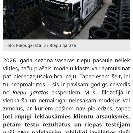
Foto: Riepugaraza.lv / Riepu garāža
2026. gada sezona vasaras riepu pasaulē neliek
vilties, taču plašais modeļu klāsts var apmulsināt
pat pieredzējušāko braucēju. Tāpēc esam šeit, lai
tu neapmaldītos – šis ir pavisam godīgs ceļvedis
no
Riepu garāžas
ekspertiem. Mūsu filozofija ir
vienkārša un nemainīga: neiesakām modeļus vai
zīmolus, ar kuriem pašiem nav pieredzes, tāpēc
ļoti rūpīgi ieklausāmies klientu atsauksmēs,
pētām testu rezultātus un riepas testējam
paši. Mēs palīdzēsim atbildīgi izvēlēties tieši