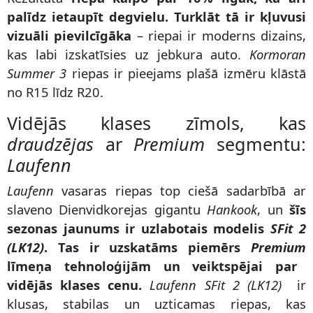
palīdz ietaupīt degvielu. Turklāt tā ir kļuvusi
vizuāli pievilcīgāka
– riepai ir moderns dizains,
kas labi izskatīsies uz jebkura auto.
Kormoran
Summer 3
riepas ir pieejams plašā izmēru klāstā
no R15 līdz R20.
Vidējās klases zīmols, kas
draudzējas
ar
Premium
segmentu:
Laufenn
Laufenn
vasaras riepas top ciešā sadarbībā ar
slaveno Dienvidkorejas gigantu
Hankook
, un
šīs
sezonas jaunums ir uzlabotais modelis
SFit 2
(LK12)
. Tas ir uzskatāms piemērs
Premium
līmeņa tehnoloģijām un veiktspējai par
vidējās klases cenu.
Laufenn SFit 2 (LK12)
ir
klusas, stabilas un uzticamas riepas, kas