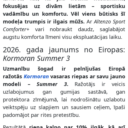
fokusējas uz divām lietām – sportisku
vadāmību un komfortu. Vēl viens būtisks šī
modeļa trumpis ir ilgais mūžs.
Ar
Altenzo Sport
Comforter+
vari nobraukt daudz, saglabājot
augstu komforta līmeni visu ekspluatācijas laiku.
2026. gada jaunums no Eiropas:
Kormoran Summer 3
Uzmanību šogad ir pelnījušas Eiropā
ražotās
Kormoran
vasaras riepas ar savu jauno
modeli –
Summer 3
.
Ražotājs ir veicis
uzlabojumus gan gumijas sastāvā, gan
protektora zīmējumā, lai nodrošinātu uzlabotu
veiktspēju uz slapjiem un sausiem ceļiem, īpaši
padomājot par rites pretestību.
Rezultātā
riepa kalpo par 10% ilgāk, kā arī