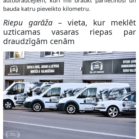
autobraucējiem, kuri mīl braukt pārliecinoši un
bauda katru pieveikto kilometru.
Riepu garāža
– vieta, kur meklēt
uzticamas vasaras riepas par
draudzīgām cenām