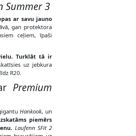
n Summer 3
epas ar savu jauno
āvā, gan protektora
siem ceļiem, īpaši
elu. Turklāt tā ir
skatīsies uz jebkura
līdz R20.
ar
Premium
 gigantu
Hankook
, un
 uzskatāms piemērs
cenu.
Laufenn SFit 2
īgiem braucējiem uz