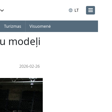
LT
Turizmas
Visuomenė
pu modeļi
2026-02-26