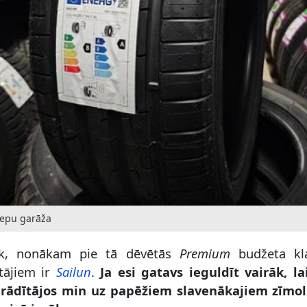
Riepu garāža
tāk, nonākam pie tā dēvētās
Premium
budžeta kla
ētājiem ir
Sailun
.
Ja esi gatavs ieguldīt vairāk, la
 rādītājos min uz papēžiem slavenākajiem zīmo