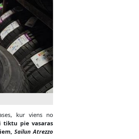
ses, kur viens no
i tiktu pie vasaras
liem,
Sailun Atrezzo