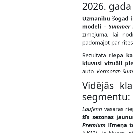
2026. gada
Uzmanību šogad ir
modeli –
Summer 
zīmējumā, lai nod
padomājot par rites
Rezultātā
riepa ka
kļuvusi vizuāli pi
auto.
Kormoran Sum
Vidējās kl
segmentu:
Laufenn
vasaras rie
šīs sezonas jaun
Premium
līmeņa te
(LK12)
ir klusas, s