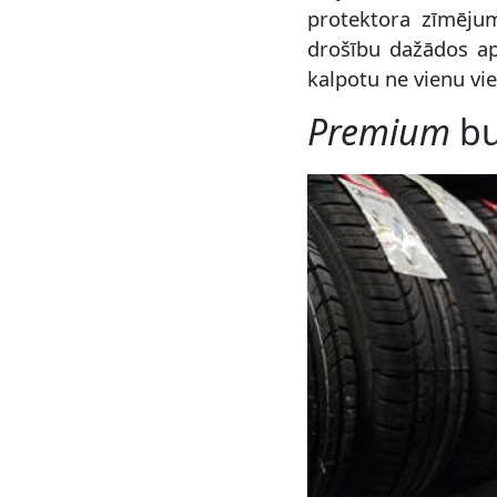
protektora zīmēju
drošību dažādos aps
kalpotu ne vienu vi
Premium
bu