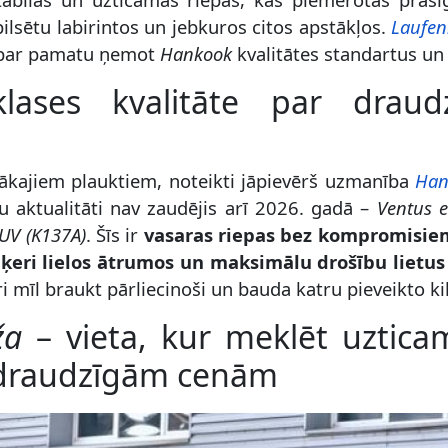
ilsētu labirintos un jebkuros citos apstākļos.
Laufe
, par pamatu ņemot
Hankook
kvalitātes standartus un
ases kvalitāte par draud
tākajiem plauktiem, noteikti jāpievērš uzmanība
Han
 aktualitāti nav zaudējis arī 2026. gadā –
Ventus e
UV (K137A)
. Šīs ir
vasaras riepas bez kompromisie
aķeri lielos ātrumos un maksimālu drošību lietus 
i mīl braukt pārliecinoši un bauda katru pieveikto k
ža
– vieta, kur meklēt uztica
 draudzīgām cenām