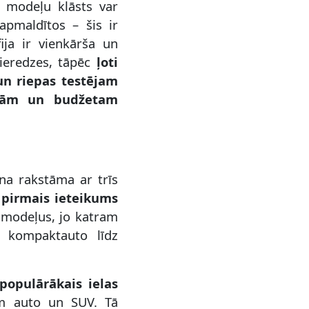
s modeļu klāsts var
apmaldītos – šis ir
ija ir vienkārša un
ieredzes, tāpēc
ļoti
un riepas testējam
zībām un budžetam
ena rakstāma ar trīs
 pirmais ieteikums
 modeļus, jo katram
 kompaktauto līdz
 populārākais ielas
em auto un SUV. Tā