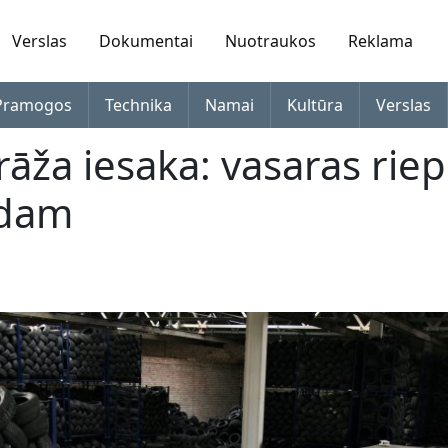
Verslas
Dokumentai
Nuotraukos
Reklama
Pramogos
Technika
Namai
Kultūra
Verslas
rāža iesaka: vasaras rie
adam