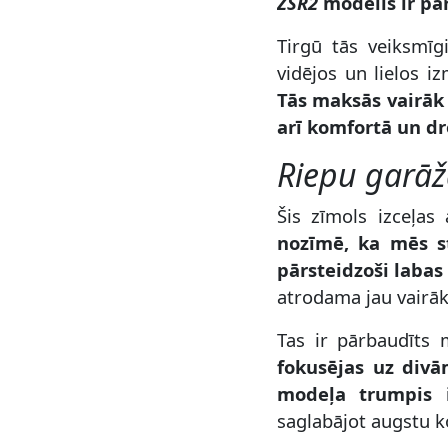
ZSR2
modelis ir par
Tirgū tās veiksmīg
vidējos un lielos i
Tās maksās vairā
arī komfortā un dr
Riepu garāž
Šis zīmols izceļas
nozīmē, ka mēs st
pārsteidzoši labas
atrodama jau vairā
Tas ir pārbaudīts 
fokusējas uz divā
modeļa trumpis i
saglabājot augstu ko