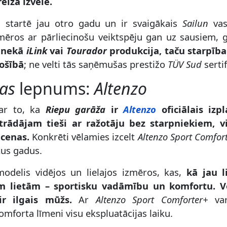
eizā izvēle.
i startē jau otro gadu un ir svaigākais
Sailun
vas
zmēros ar pārliecinošu veiktspēju gan uz sausiem, 
k nekā
iLink
vai
Tourador
produkcija, taču starpīb
ošībā
; ne velti tās saņēmušas prestižo
TÜV Sud
sertif
as
lepnums:
Altenzo
 ar to, ka
Riepu garāža
ir
Altenzo
oficiālais izpl
rādājam tieši ar ražotāju bez starpniekiem, 
 cenas.
Konkrēti vēlamies izcelt
Altenzo Sport Comfor
kus gadus.
modelis vidējos un lielajos izmēros, kas,
kā jau 
m lietām – sportisku vadāmību un komfortu. Vē
r ilgais mūžs.
Ar
Altenzo Sport Comforter+
var
mforta līmeni visu ekspluatācijas laiku.