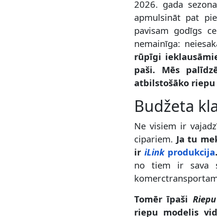
2026. gada sezona 
apmulsināt pat pie
pavisam godīgs c
nemainīga: neiesa
rūpīgi ieklausāmi
paši. Mēs palīdz
atbilstošāko riep
Budžeta kla
Ne visiem ir vajadz
cipariem.
Ja tu me
ir
iLink
produkcija
no tiem ir sava 
komerctransporta
Tomēr īpaši
Riepu
riepu modelis vid