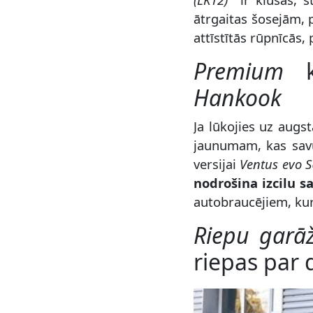
ātrgaitas šosejām, p
attīstītās rūpnīcās
Premium
kl
Hankook
Ja lūkojies uz augs
jaunumam, kas savu
versijai
Ventus evo S
nodrošina izcilu s
autobraucējiem, kur
Riepu garā
riepas par