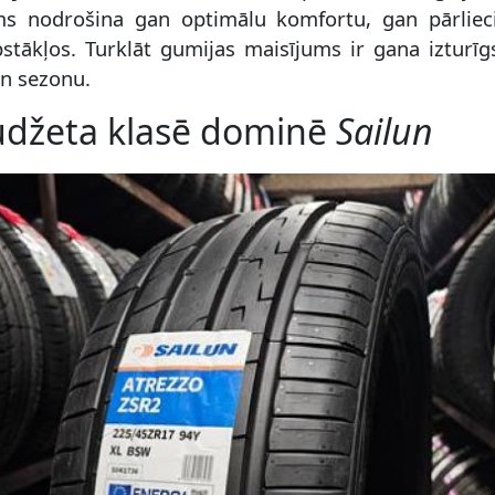
ms nodrošina gan optimālu komfortu, gan pārlie
tākļos. Turklāt gumijas maisījums ir gana izturīgs
en sezonu.
džeta klasē dominē
Sailun