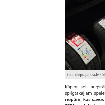
Foto: Riepugaraza.lv / 
Kāpjot soli augs
spilgtākajiem spēl
riepām, kas savos