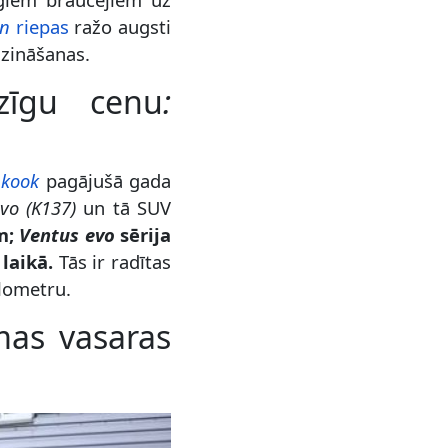
nn
riepas
ražo augsti
 zināšanas.
zīgu cenu
:
kook
pagājušā gada
vo (K137)
un tā SUV
m;
Ventus evo
sērija
laikā.
Tās ir radītas
ilometru.
mas vasaras