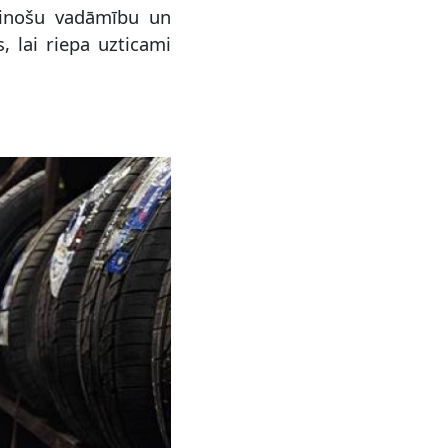
cinošu vadāmību un
, lai riepa uzticami