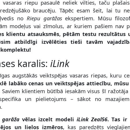
vasaras riepu pasaulē neliek vilties, taču plašai
redzējušāko braucēju. Tāpēc esam šeit, lai tu ne
eļvedis no
Riepu garāžas
ekspertiem. Mūsu filozof
kām modeļus vai zīmolus, ar kuriem pašiem nav p
es klientu atsauksmēs, pētām testu rezultātus 
ēsim atbildīgi izvēlēties tieši tavām vajad
u komplektu!
ses karalis:
iLink
īgas augstākās veiktspējas vasaras riepas, kuru c
klē labāko cenas un veiktspējas attiecību, mūsu
.
Saviem klientiem būtībā iesakām visus šī ražotāja
specifika un pielietojums – sākot no mazajiem
m.
 garāža
vēlas izcelt modeli
iLink Zeal56
. Tas ir
ējos un lielos izmēros
, kas paredzēts vieglaji