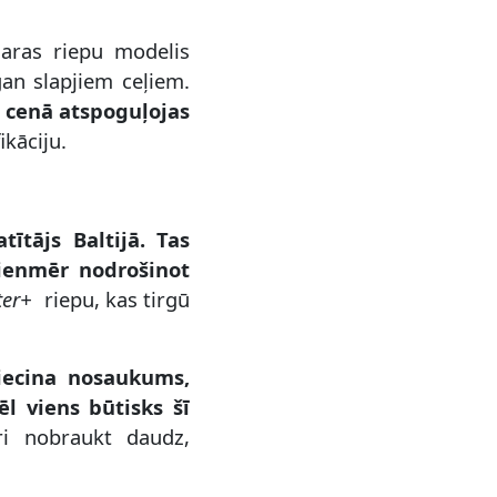
aras riepu modelis
gan slapjiem ceļiem.
a cenā atspoguļojas
ikāciju.
atītājs Baltijā. Tas
vienmēr nodrošinot
ter+
riepu, kas tirgū
liecina nosaukums,
l viens būtisks šī
i nobraukt daudz,