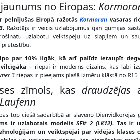
 jaunums no Eiropas:
Kormora
 pelnījušas Eiropā ražotās
Kormoran
vasaras ri
3
.
Ražotājs ir veicis uzlabojumus gan gumijas sast
rošinātu uzlabotu veiktspēju uz slapjiem un sau
 pretestību.
lpo par 10% ilgāk, kā arī palīdz ietaupīt degvi
evilcīgāka
– riepai ir moderns dizains, kas labi iz
mer 3
riepas ir pieejams plašā izmēru klāstā no R15 
ases zīmols, kas
draudzējas
Laufenn
pas top ciešā sadarbībā ar slaveno Dienvidkorejas
ums ir uzlabotais modelis
SFit 2 (LK12)
. Tas ir
hnoloģijām un veiktspējai par vidējās klases 
tabilas un uzticamas riepas, kas piemērotas pras