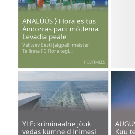
ANALÜÜS ⟩ Flora esitus
Andorras pani mõtlema
Levadia peale
Valitsev Eesti jalgpalli meister
Tallinna FC Flora tegi
Konverentsiliiga kolmanda eelringi
POSTIMEES
avamängus Escaldese Interi
(Andorra) vastu kohutava esituse.
«Tasuks» igati õigustatud 0:2
kaotus.
YLE: kriminaalne jõuk
AUGU
vedas kümneid inimesi
Kuu t