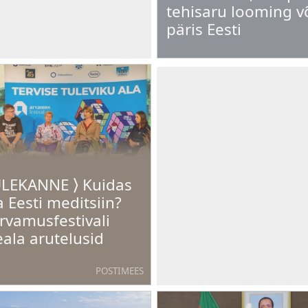
tehisaru looming v
päris Eesti
LEKANNE ⟩ Kuidas
 Eesti meditsiin?
Arvamusfestivali
eala arutelusid
POSTIMEES