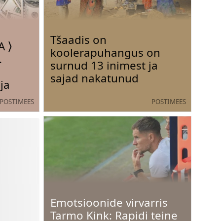
Tšaadis on
 ⟩
koolerapuhangus on
.
surnud 13 inimest ja
sajad nakatunud
ja
POSTIMEES
POSTIMEES
Emotsioonide virvarris
Tarmo Kink: Rapidi teine