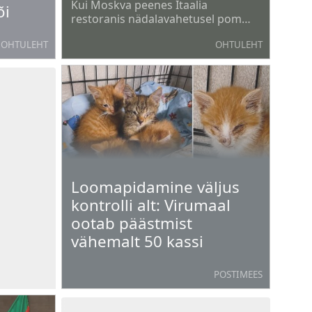
Kui Moskva peenes Itaalia
õi
restoranis nädalavahetusel pomm
kärgatas, läksid kohe lahti kõlakad,
OHTULEHT
OHTULEHT
et ju oli pommari(te) sihtmärgiks
kindral Aleksandr Tšaiko 55.
sünnipäeva pralle.
Loomapidamine väljus
kontrolli alt: Virumaal
ootab päästmist
vähemalt 50 kassi
POSTIMEES