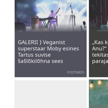
GALERII ⟩ Veganist
„Kas k
superstaar Moby esines
Anu?“
Tartus suvise
tekita
šašlõkilõhna sees
paraj
POSTIMEES