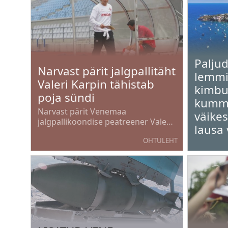
Paljud
Narvast pärit jalgpallitäht
lemmi
Valeri Karpin tähistab
kimbu
poja sündi
kumma
Narvast pärit Venemaa
väike
jalgpallikoondise peatreener Valeri
lausa 
Karpin ja tema abikaasa Darja
OHTULEHT
rõõmustavad perelisa üle. Paar
andis teada, et nende perre on
sündinud poeg.