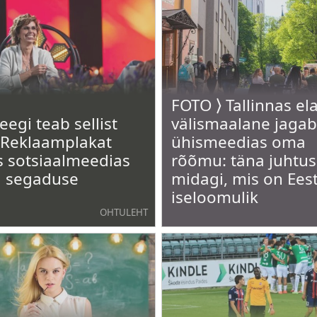
FOTO ⟩ Tallinnas el
eegi teab sellist
välismaalane jagab
 Reklaamplakat
ühismeedias oma
s sotsiaalmeedias
rõõmu: täna juhtus
a segaduse
midagi, mis on Eesti
iseloomulik
OHTULEHT