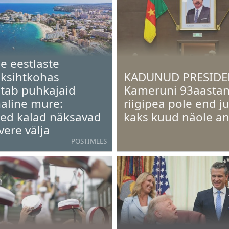
e eestlaste
ksihtkohas
KADUNUD PRESIDE
tab puhkajaid
Kameruni 93aasta
line mure:
riigipea pole end j
sed kalad näksavad
kaks kuud näole a
vere välja
POSTIMEES