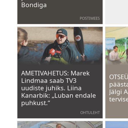
Bondiga
POSTIMEES
AMETIVAHETUS: Marek
OTSEÜ
Lindmaa saab TV3
päästa
uudiste juhiks. Liina
Jälgi 
Kanarbik: „Luban endale
tervis
puhkust.“
OHTULEHT