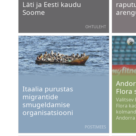
Läti ja Eesti kaudu
raputu
Soome
areng
OHTULEHT
Andor
Itaalia purustas
Flora 
migrantide
Valitsev 
smugeldamise
Flora ka
organisatsiooni
kolmanda
Andorra 
d'Escalde
POSTIMEES