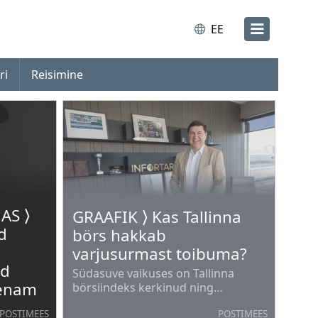
EE
ri
Reisimine
AS ⟩
GRAAFIK ⟩ Kas Tallinna
d
börs hakkab
varjusurmast toibuma?
ad
Südasuve vaikuses on Tallinna
 enam
börsiindeks kerkinud ning
märkamatult on börsiindeks OMXT
POSTIMEES
POSTIMEES
tõusnud rekordtasemele.