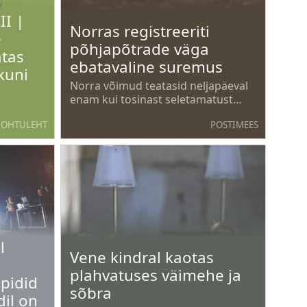
II |
Norras registreeriti
e
põhjapõtrade väga
atas
ebatavaline suremus
kuni
Norra võimud teatasid neljapäeval
enam kui tosinast seletamatust
põhjapõtrade surmast Arktika
OHTULEHT
POSTIMEES
Teravmägede saarestikus;
suvehooaajal on taoline nähtus
väga ebatavaline.
l
Vene kindral kaotas
plahvatuses väimehe ja
pidid
sõbra
dil on