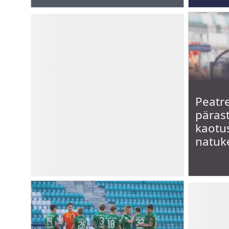
droone – et tekitada segadust ja
eitada, et tegelikult ründab NATO
riike Moskva,
Peatre
päras
kaotus
natuk