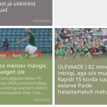
st ja ülikiireid
uid
POSTIMEES
ra meister mängis
ÜLEVAADE ⟩ 82 minu
selgelt üle
intriigi, aga siis mu
Rapidi 15 korda s
Eesti jalgpallimeister FC
otas UEFA konverentsiliiga
eelarve Paide
 eelringi avamatši võõrsil
halastamatult mah
tšempionile Inter Club
sile tulemusega 0 : 2.
OHTULEHT