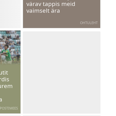
värav tappis meid
vaimselt ära
OHTULEHT
tit
rdis
uurem
a
POSTIMEES