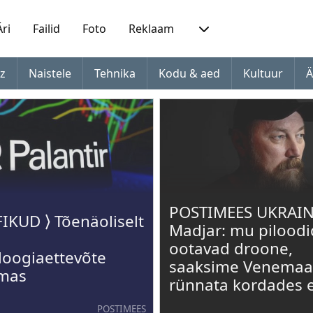
Äri
Failid
Foto
Reklaam
z
Naistele
Tehnika
Kodu & aed
Kultuur
Ä
POSTIMEES UKRAIN
IKUD ⟩ Tõenäoliselt
Madjar: mu piloodi
ootavad droone,
loogiaettevõte
saaksime Venema
mas
rünnata kordades
POSTIMEES