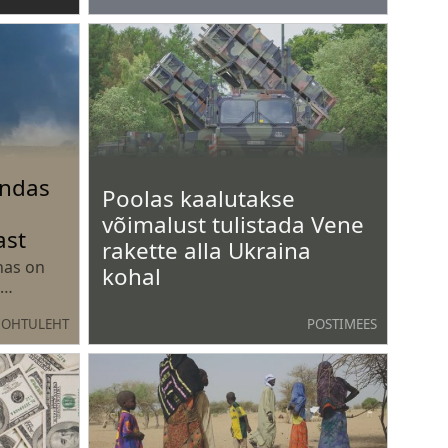
Teisipäeval oli indeks 2158,37
punkti, mis on viie aasta tagusest
rekordtasemest 0,8 protsenti
kõrgem.
ündas
Poolas kaalutakse
võimalust tulistada Vene
ast
rakette alla Ukraina
nas on
kohal
v.
OHTULEHT
POSTIMEES