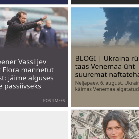
BLOGI | Ukraina r
ener Vassiljev
taas Venemaa üht
t Flora mannetut
suuremat naftateh
t: jäime alguses
Neljapäev, 6. august. Ukrai
e passiivseks
käimas Venemaa algatatud
täiemahulise sõja 1625. päe
POSTIMEES