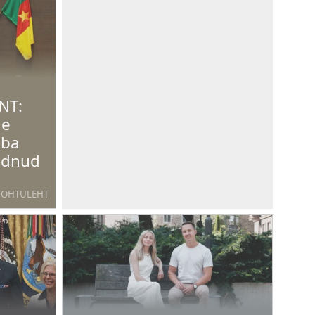
NT:
ne
uba
ndnud
OHTULEHT