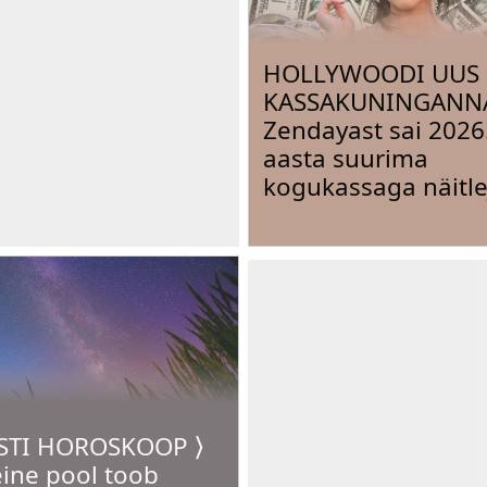
HOLLYWOODI UUS
KASSAKUNINGANNA
Zendayast sai 2026
aasta suurima
kogukassaga näitle
STI HOROSKOOP ⟩
eine pool toob