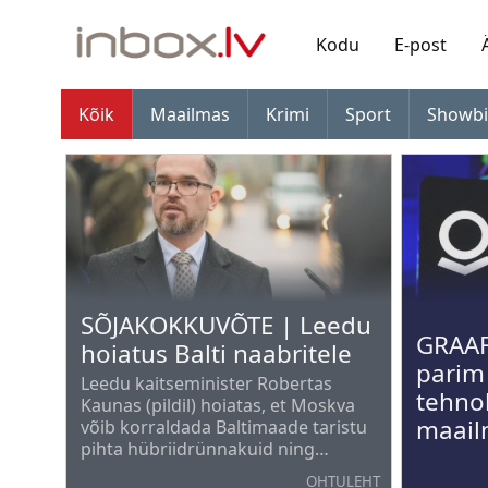
Kodu
E-post
Kõik
Maailmas
Krimi
Sport
Showbi
SÕJAKOKKUVÕTE | Leedu
GRAAF
hoiatus Balti naabritele
parim
Leedu kaitseminister Robertas
tehno
Kaunas (pildil) hoiatas, et Moskva
maail
võib korraldada Baltimaade taristu
pihta hübriidrünnakuid ning
kasutada selleks Ukraina päritolu
OHTULEHT