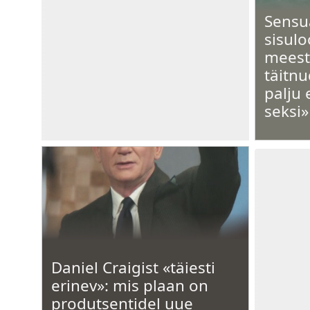
Sensu
sisulo
meest
täitnu
palju 
seksi»
Daniel Craigist «täiesti
erinev»: mis plaan on
produtsentidel uue