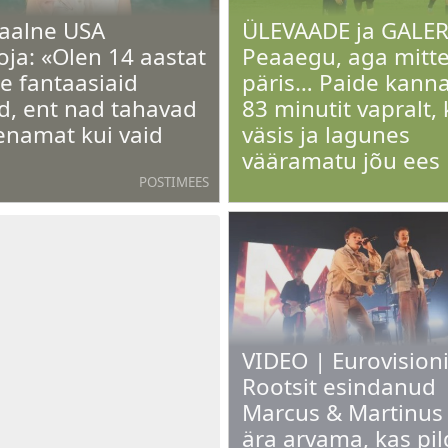
aalne USA
ÜLEVAADE ja GALER
oja: «Olen 14 aastat
Peaaegu, aga mitt
e fantaasiaid
päris… Paide kann
d, ent nad tahavad
83 minutit vapralt, 
enamat kui vaid
väsis ja lagunes
vääramatu jõu ees
POSTIMEES
VIDEO | Eurovisioni
Rootsit esindanud
Marcus & Martinus 
ära arvama, kas pil