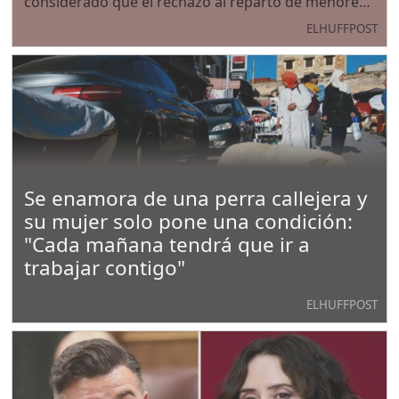
considerado que el rechazo al reparto de menores
no acompañados se trata de "una cuestión
ELHUFFPOST
propagandística y de competición con el racismo de
Vox" y ha recordado que el Gobierno cuenta con
Se enamora de una perra callejera y
su mujer solo pone una condición:
"Cada mañana tendrá que ir a
trabajar contigo"
ELHUFFPOST