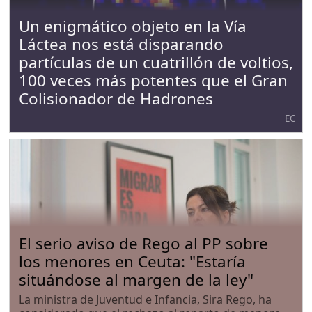
Un enigmático objeto en la Vía
Láctea nos está disparando
partículas de un cuatrillón de voltios,
100 veces más potentes que el Gran
Colisionador de Hadrones
EC
El serio aviso de Rego al PP sobre
los menores en Ceuta: "Estaría
situándose al margen de la ley"
La ministra de Juventud e Infancia, Sira Rego, ha