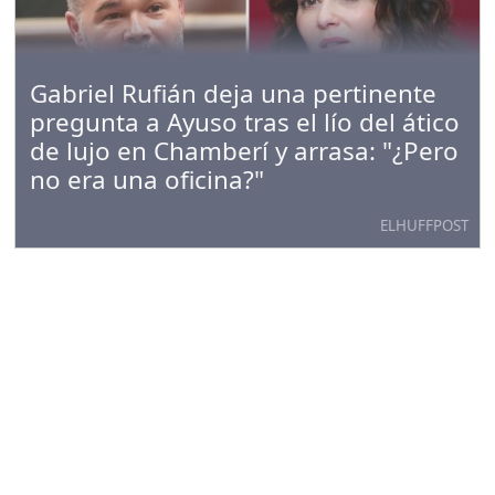
Gabriel Rufián deja una pertinente
pregunta a Ayuso tras el lío del ático
de lujo en Chamberí y arrasa: "¿Pero
no era una oficina?"
ELHUFFPOST
De la Espriella asumirá la
Presidencia colombiana en una
ceremonia atípica fuera de Bogotá: