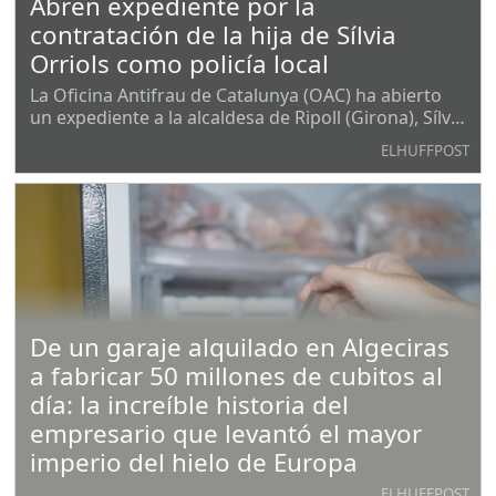
Abren expediente por la
contratación de la hija de Sílvia
Orriols como policía local
La Oficina Antifrau de Catalunya (OAC) ha abierto
un expediente a la alcaldesa de Ripoll (Girona), Sílvia
Orriols, por presuntas irregularidades en la
ELHUFFPOST
contratación de su hija como policía local. El
procedimiento en la OAC responde a una denuncia,
De un garaje alquilado en Algeciras
a fabricar 50 millones de cubitos al
día: la increíble historia del
empresario que levantó el mayor
imperio del hielo de Europa
ELHUFFPOST