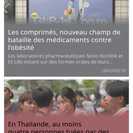
Les comprimés, nouveau champ de
bataille des médicaments contre
l’obésité
Les laboratoires pharmaceutiques Novo Nordisk et
Eli Lilly misent sur des formes orales de leurs
produits amaigrissants, portés par le succès de leur
LEMONDE.FR
version injectable. Après un démarrage réussi aux
Etats-Unis, ils se préparent à les diffuser
En Thaïlande, au moins
quatre personnes tuées par des