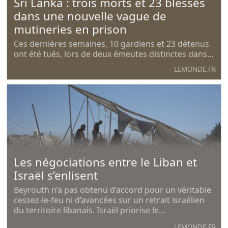
Sri Lanka : trois morts et 23 blessés
dans une nouvelle vague de
mutineries en prison
Ces dernières semaines, 10 gardiens et 23 détenus
ont été tués, lors de deux émeutes distinctes dans
deux prisons situées dans la banlieue de Colombo.
LEMONDE.FR
Selon les autorités, cette recrudescence des
tensions s’explique par la surpopulation carcérale.
Les négociations entre le Liban et
Israël s’enlisent
Beyrouth n’a pas obtenu d’accord pour un véritable
cessez-le-feu ni d’avancées sur un retrait israélien
du territoire libanais. Israël priorise le
désarmement du Hezbollah.
LEMONDE.FR