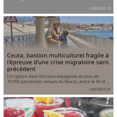
LEMONDE.FR
Ceuta, bastion multiculturel fragile à
l’épreuve d’une crise migratoire sans
précédent
L’irruption dans l’enclave espagnole de plus de
70 000 personnes venues du Maroc, entre le 30 et le
31 juillet, a mis en lumière les fêlures et les
LEMONDE.FR
solidarités qui traversent cette ville où coexistent
depuis toujours chrétiens et musulmans.