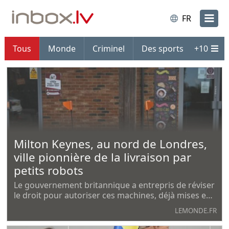
FR
Tous
Monde
Criminel
Des sports
+
10
Milton Keynes, au nord de Londres,
ville pionnière de la livraison par
petits robots
Le gouvernement britannique a entrepris de réviser
le droit pour autoriser ces machines, déjà mises en
place dans une vingtaine de villes, à circuler sur le
LEMONDE.FR
trottoir.