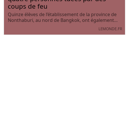
coups de feu
Quinze élèves de l’établissement de la province de
Nonthaburi, au nord de Bangkok, ont également
été blessés en tentant de fuir, selon le vice-ministre
LEMONDE.FR
de l’intérieur.
"Sauvez mon petit !" : l'accueil des
enfants espagnols en France
pendant la guerre civile (2/4)
Il y a 90 ans, la guerre d'Espagne (2/4). Au cours de
ce conflit, près de 15 000 enfants originaires de la
zone républicaine ont été envoyés en France. Ces
FRANCE24.COM
"enfants de la guerre" ont été placés dans des
familles d'accueil ou dans des