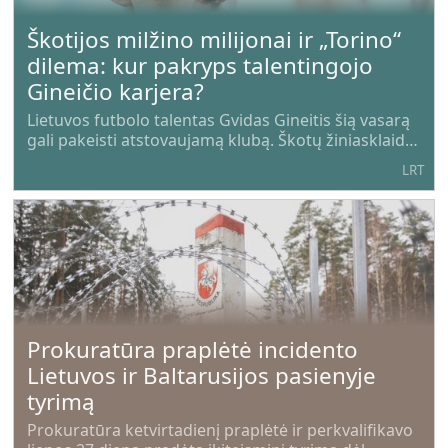
Škotijos milžino milijonai ir „Torino“
dilema: kur pakryps talentingojo
Gineičio karjera?
Lietuvos futbolo talentas Gvidas Gineitis šią vasarą
gali pakeisti atstovaujamą klubą. Škotų žiniasklaida
trimituoja, kad šalies grandas Glazgo „Celtic“
LRT
įnirtingai siekia išpirkti 22-ejų mažeikiškį iš „Torino“
klubo Italijos
Prokuratūra praplėtė incidento
Lietuvos ir Baltarusijos pasienyje
tyrimą
Prokuratūra ketvirtadienį praplėtė ir perkvalifikavo