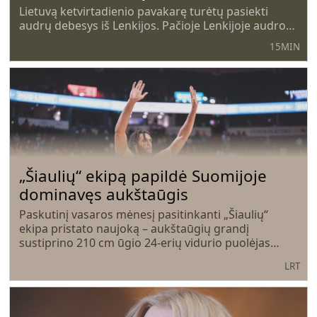
Lietuvą ketvirtadienio pavakarę turėtų pasiekti
audrų debesys iš Lenkijos. Pačioje Lenkijoje audros
slenka jau kelias dienas, pridarydamos didesnių ar
15MIN
mažesnių nuostolių. Ketvirtadienį čia irgi griaudėja,
vietomis stipriai lyja, lietų lydi ir kruša.
„Šiaulių“ ekipą papildė Suomijoje
dominavęs aukštaūgis
Paskutinį vasaros mėnesį pasitinkanti „Šiaulių“
ekipa pristato naujoką – aukštaūgių grandį
sustiprino 210 cm ūgio 24-erių vidurio puolėjas
Eftonas Reidas, rašo bcsiauliai.lt.
LRT