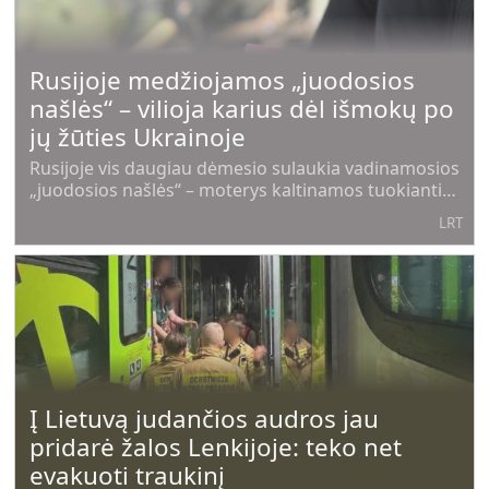
Rusijoje medžiojamos „juodosios
našlės“ – vilioja karius dėl išmokų po
jų žūties Ukrainoje
Rusijoje vis daugiau dėmesio sulaukia vadinamosios
„juodosios našlės“ – moterys kaltinamos tuokiantis
su į karą Ukrainoje siunčiamais kariais dėl pinigų ir
LRT
valstybės mokamų kompensacijų. Apie tokius
atvejus vis dažniau praneša
Į Lietuvą judančios audros jau
pridarė žalos Lenkijoje: teko net
evakuoti traukinį