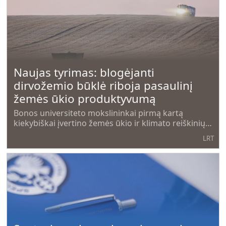
Naujas tyrimas: blogėjanti
dirvožemio būklė riboja pasaulinį
žemės ūkio produktyvumą
Bonos universiteto mokslininkai pirmą kartą
kiekybiškai įvertino žemės ūkio ir klimato reiškinių
nualintos žemės poveikį pasaulinei maisto gamybai,
LRT
rašo portalas „EurekAlert!“.