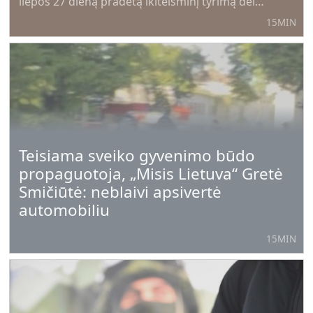
liepos 27 dieną pradėtą ikiteisminį tyrimą dėl
neteisėto valstybės sienos perėjimo Varėnos
15MIN
pasienio rinktinės Kapčiamiesčio pasienio užkardos
veikimo teritorijoje, pranešė Generalinė
prokuratūra.
Teisiama sveiko gyvenimo būdo
propaguotoja, „Misis Lietuva“ Gretė
Smičiūtė: neblaivi apsivertė
automobiliu
15MIN