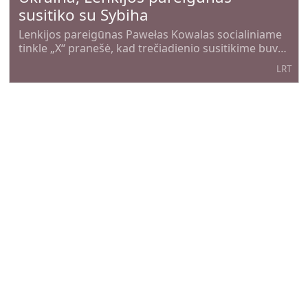
susitiko su Sybiha
Lenkijos pareigūnas Pawełas Kowalas socialiniame
tinkle „X“ pranešė, kad trečiadienio susitikime buvo
pagilinta diskusija dėl abiem šalims svarbių
LRT
teigiamų ir problemiškų klausimų, kuriuos
praėjusią savaitę Lenkijoje aptarė
Neapykantą prieš lietuvius ir
ukrainiečius kursčiusiam vilniečiui
skirta 40 parų arešto
Vilniaus miesto apylinkės teismas vilniečiui M. V. už
kurstymą prieš žmonių grupę dėl tautybės, kalbos,
seksualinės orientacijos, socialinės padėties,
15MIN
pažiūrų ir įsitikinimų skyrė galutinę 40 parų arešto
bausmę, jos vykdymą