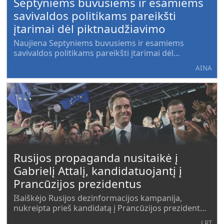
Septyniems buvusiems ir esamiems
savivaldos politikams pareikšti
įtarimai dėl piktnaudžiavimo
Naujiena Septyniems buvusiems ir esamiems
savivaldos politikams pareikšti įtarimai dėl
piktnaudžiavimo pirma pasirode AINA - Aukštaitijos
AINA
internetinė naujienų agentūra.
Rusijos propaganda nusitaikė į
Gabrielį Attalį, kandidatuojantį į
Prancūzijos prezidentus
Išaiškėjo Rusijos dezinformacijos kampanija,
nukreipta prieš kandidatą į Prancūzijos prezidentus
Gabrielį Attalį, trečiadienį pranešė vyriausybinė
LRT