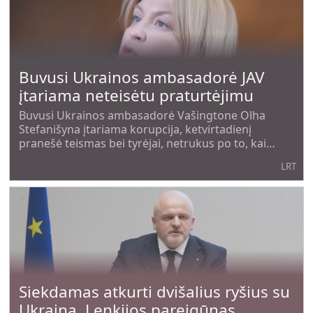
Buvusi Ukrainos ambasadorė JAV
įtariama neteisėtu praturtėjimu
Buvusi Ukrainos ambasadorė Vašingtone Olha
Stefanišyna įtariama korupcija, ketvirtadienį
pranešė teismas bei tyrėjai, netrukus po to, kai
diplomatė buvo atleista iš savo pareigų Jungtinėse
LRT
Valstijose.
Siekdamas atkurti dvišalius ryšius su
Ukraina, Lenkijos pareigūnas