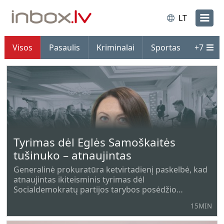
LT
Visos
Pasaulis
Kriminalai
Sportas
+
7
Tyrimas dėl Eglės Samoškaitės
tušinuko – atnaujintas
Generalinė prokuratūra ketvirtadienį paskelbė, kad
atnaujintas ikiteisminis tyrimas dėl
Socialdemokratų partijos tarybos posėdžio
patalpose rasto įrašančio įrenginio.
15MIN