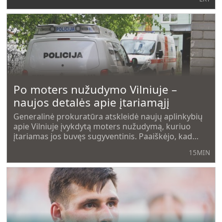
institucija ir vienas jo komandos narių.
Po moters nužudymo Vilniuje –
naujos detalės apie įtariamąjį
Generalinė prokuratūra atskleidė naujų aplinkybių
apie Vilniuje įvykdytą moters nužudymą, kuriuo
įtariamas jos buvęs sugyventinis. Paaiškėjo, kad
vyras anksčiau nebuvo teistas, o prieš kelias dienas
15MIN
jam skirtas smurto artimoje