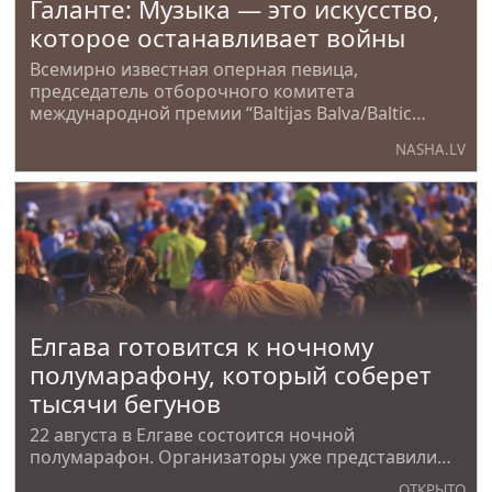
Галанте: Музыка — это искусство,
которое останавливает войны
Всемирно известная оперная певица,
председатель отборочного комитета
международной премии “Baltijas Balva/Baltic
Awards” Инесе Галанте каждое
NASHA.LV
Елгава готовится к ночному
полумарафону, который соберет
тысячи бегунов
22 августа в Елгаве состоится ночной
полумарафон. Организаторы уже представили
трассы всех дистанций — от детских забегов до
ОТКРЫТО