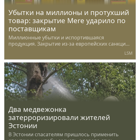
Убытки на миллионы и протухший
товар: закрытие Mere ударило по
поставщикам
Миллионные убытки и испортившаяся
продукция. Закрытие из-за европейских санкций
торговой сети MERE больно ударило по
LSM
латвийским
Два медвежонка
затерроризировали жителей
Эстонии
В Эстонии спасателям пришлось применить